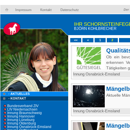
Der 
IHR SCHORNSTEINFEG
BJÖRN KOHLBRECHER
<<
<
1
2
Qualität
Ob ein bevol
erkennen Ve
Tätigkeiten 
Innung Osnabrück-Emsland
Mängelb
- AKTUELLES
Aktuelle Mäng
- KONTAKT
Bundesverband ZIV
LIV Niedersachsen
Innung Osnabrück-Emsland
Innung Braunschweig
Innung Hannover
Innung Lüneburg
Innung Oldenburg
Mängelb
Innung Osnabrück-Emsland