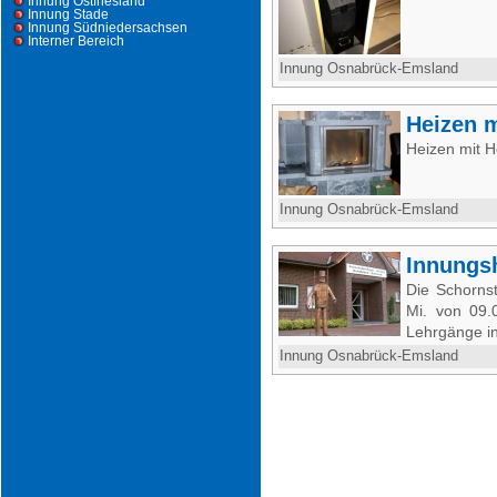
Innung Ostfriesland
Innung Stade
Innung Südniedersachsen
Interner Bereich
Innung Osnabrück-Emsland
Heizen m
Heizen mit H
Innung Osnabrück-Emsland
Innungs
Die Schorns
Mi. von 09
Lehrgänge i
Innung Osnabrück-Emsland